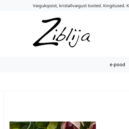
S
Vaigukipsist, kristallvaigust tooted. Kingitused. 
k
i
p
t
o
c
o
n
e-pood
t
e
n
t