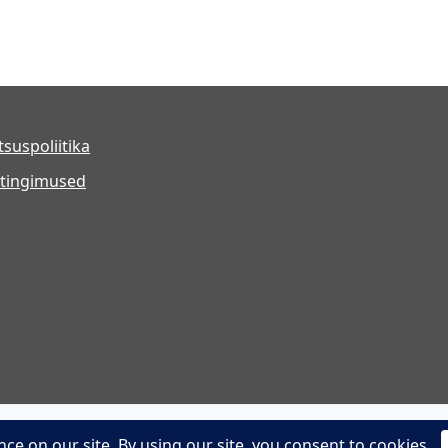
tsuspoliitika
tingimused
Powered by WordPress
Theme: shop-kit by
wp theme spac