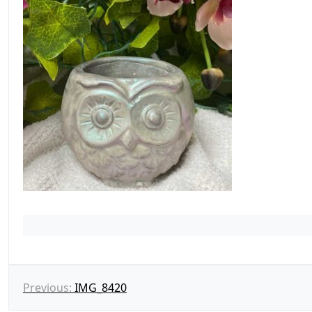
N
Previous:
IMG_8420