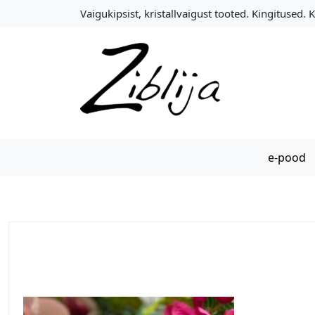
S
Vaigukipsist, kristallvaigust tooted. Kingitused. 
k
i
p
t
o
c
o
n
e-pood
t
e
n
t