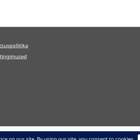
tsuspoliitika
tingimused
Powered by WordPress
Theme: shop-kit by
wp theme spac