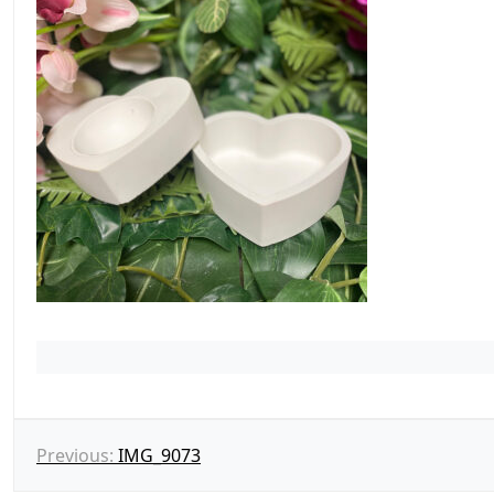
N
Previous:
IMG_9073