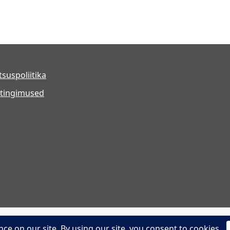
tsuspoliitika
tingimused
Powered by WordPress
Theme: shop-kit by
wp theme spac