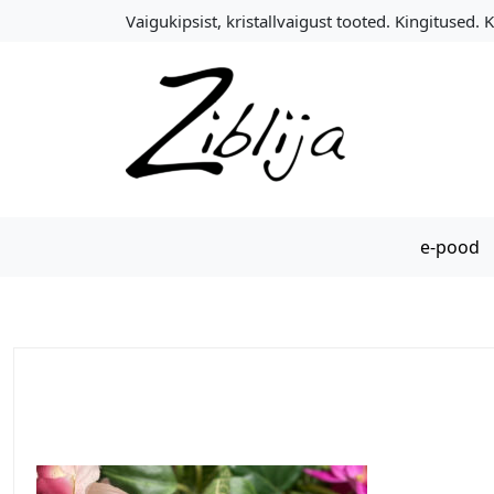
S
Vaigukipsist, kristallvaigust tooted. Kingitused. 
k
i
p
t
o
c
o
n
e-pood
t
e
n
t