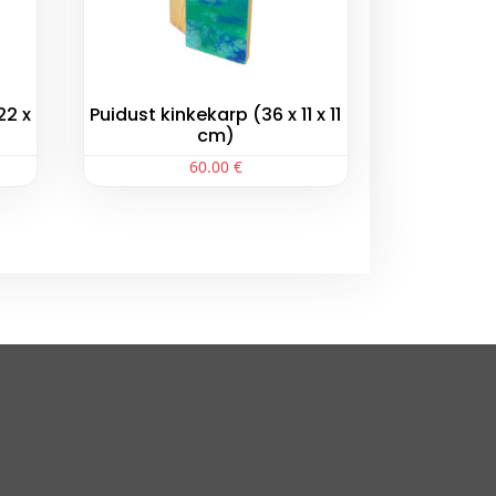
22 x
Puidust kinkekarp (36 x 11 x 11
cm)
60.00
€