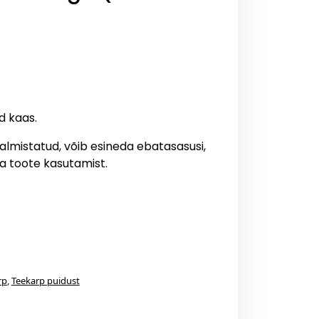
d kaas.
valmistatud, võib esineda ebatasasusi,
ga toote kasutamist.
rp
,
Teekarp puidust