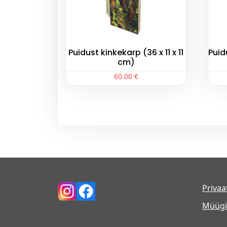
Puidust kinkekarp (36 x 11 x 11
Puid
cm)
60.00
€
Privaa
Müügi