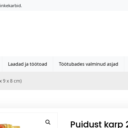
Kinkekarbid.
Laadad ja töötoad
Töötubades valminud asjad
x 9 x 8 cm)
Puidust karp 2