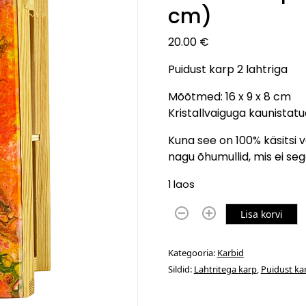
cm)
20.00
€
Puidust karp 2 lahtriga
Mõõtmed: 16 x 9 x 8 cm
Kristallvaiguga kaunistatu
Kuna see on 100% käsitsi 
nagu õhumullid, mis ei se
1 laos
P
Lisa korvi
u
i
Kategooria:
Karbid
d
Sildid:
Lahtritega karp
,
Puidust ka
u
s