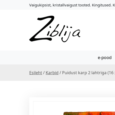
S
Vaigukipsist, kristallvaigust tooted. Kingitused. 
k
i
p
t
o
c
o
n
e-pood
t
e
n
Esileht
/
Karbid
/ Puidust karp 2 lahtriga (16 
t