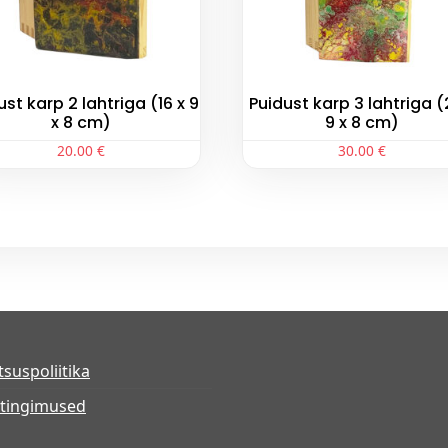
x
8
c
m
ust karp 2 lahtriga (16 x 9
Puidust karp 3 lahtriga (
)
x 8 cm)
9 x 8 cm)
k
20.00
€
30.00
€
o
g
u
s
tsuspoliitika
tingimused