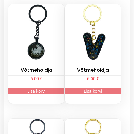
d
j
a
k
o
g
u
s
Võtmehoidja
Võtmehoidja
6.00
€
6.00
€
Lisa korvi
Lisa korvi