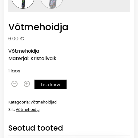
Võtmehoidja
6.00
€
Võtmehoidja
Materjal: Kristallvaik
1 laos
V
Lisa korvi
õ
t
Kategooria:
Võtmehoidjad
m
Silt:
Võtmehoidja
e
h
Seotud tooted
o
i